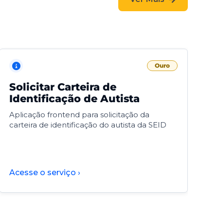
Ouro
Solicitar Carteira de
V
Identificação de Autista
F
Aplicação frontend para solicitação da
V
carteira de identificação do autista da SEID
F
d
d
Acesse o serviço ›
A